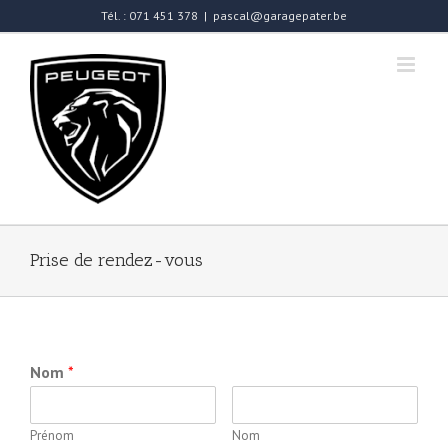
Passer
Tél. : 071 451 378
|
pascal@garagepater.be
au
contenu
Prise de rendez-vous
Nom
*
Prénom
Nom